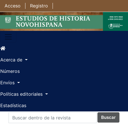
Ir al contenido principal
Ir al menú de navegación principal
Ir al pie de página del sitio
Acceso
Registro
Acerca de
Números
Envíos
Políticas editoriales
Estadísticas
Buscar