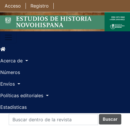
Ir al contenido principal
Ir al menú de navegación principal
Ir al pie de página del sitio
Acceso
Registro
Acerca de
Números
Envíos
Políticas editoriales
Estadísticas
Buscar