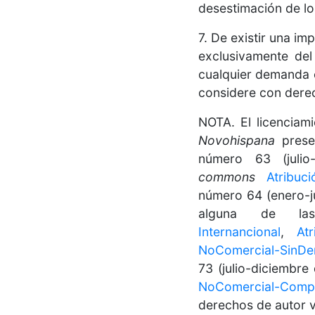
desestimación de lo
7. De existir una im
exclusivamente del
cualquier demanda o
considere con derec
NOTA. El licenciam
Novohispana
presen
número 63 (julio
commons
Atribuc
número 64 (enero-j
alguna de la
Internancional
,
At
NoComercial-SinDer
73 (julio-diciembre
NoComercial-Compar
derechos de autor v