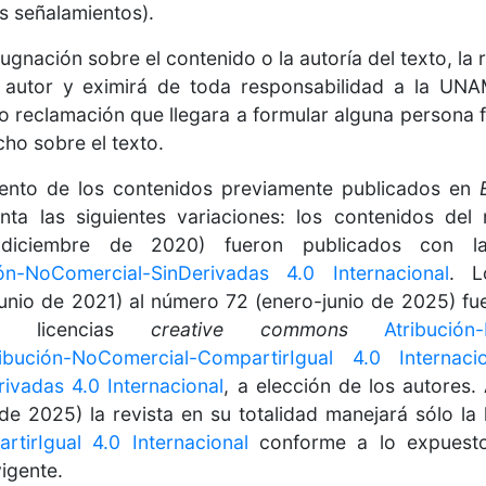
s señalamientos).
pugnación sobre el contenido o la autoría del texto, la
 autor y eximirá de toda responsabilidad a la UNA
 reclamación que llegara a formular alguna persona f
ho sobre el texto.
iento de los contenidos previamente publicados en
ta las siguientes variaciones: los contenidos del
-diciembre de 2020) fueron publicados con l
ión-NoComercial-SinDerivadas 4.0 Internacional
. L
unio de 2021) al número 72 (enero-junio de 2025) fu
s licencias
creative commons
Atribució
ribución-NoComercial-CompartirIgual 4.0 Internaci
ivadas 4.0 Internacional
, a elección de los autores.
 de 2025) la revista en su totalidad manejará sólo la
tirIgual 4.0 Internacional
conforme a lo expuesto
igente.