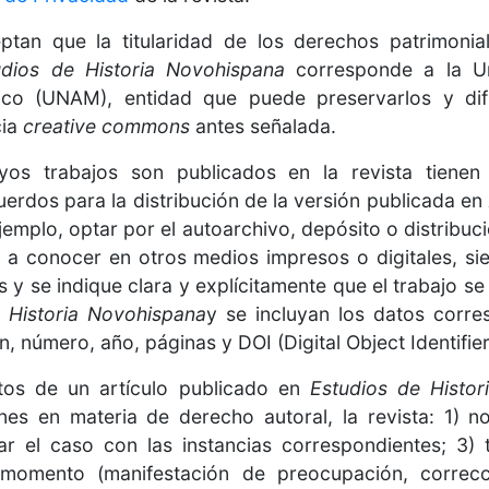
ptan que la titularidad de los derechos patrimonia
udios de Historia Novohispana
corresponde a la Un
o (UNAM), entidad que puede preservarlos y dif
cia
creative commons
antes señalada.
yos trabajos son publicados en la revista tienen 
uerdos para la distribución de la versión publicada en
ejemplo, optar por el autoarchivo, depósito o distribuc
lo a conocer en otros medios impresos o digitales, 
s y se indique clara y explícitamente que el trabajo s
 Historia Novohispana
y se incluyan los datos corre
, número, año, páginas y DOI (Digital Object Identifier
tos de un artículo publicado en
Estudios de Histo
nes en materia de derecho autoral, la revista: 1) not
ar el caso con las instancias correspondientes; 3)
 momento (manifestación de preocupación, correcci