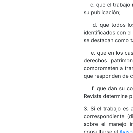
c. que el trabajo n
su publicación;
d. que todos los d
identificados con el
se destacan como ta
e. que en los casos
derechos patrimon
comprometen a trami
que responden de c
f. que dan su cons
Revista determine p
3. Si el trabajo es
correspondiente (d
sobre el manejo i
consultarse el
Aviso