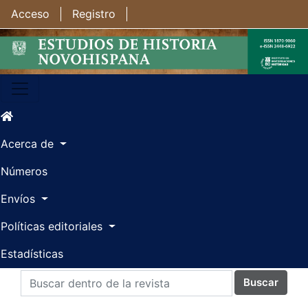
Ir al contenido principal
Ir al menú de navegación principal
Ir al pie de página del sitio
Acceso
Registro
Acerca de
Números
Envíos
Políticas editoriales
Estadísticas
Buscar