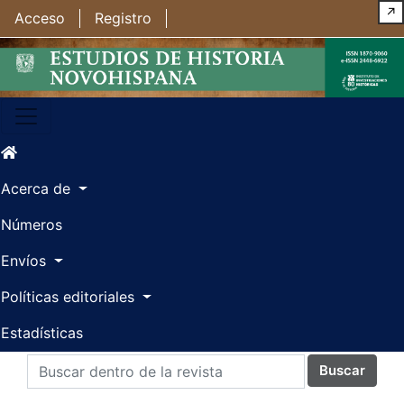
Ir al contenido principal
Ir al menú de navegación principal
Ir al pie de página del sitio
↗
Acceso
Registro
Acerca de
Números
Envíos
Políticas editoriales
Estadísticas
Buscar