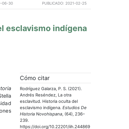
-06-30
PUBLICADO:
2021-02-25
el esclavismo indígena
Cómo citar
toria
Rodríguez Galarza, P. S. (2021).
Andrés Reséndez, La otra
tella
esclavitud. Historia oculta del
idad
esclavismo indígena.
Estudios De
iones
Historia Novohispana
, (64), 236–
239.
https://doi.org/10.22201/iih.244869