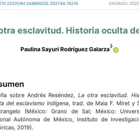
/10.22201/IIH.24486922E.2021.64.76274
ENVIADO:
2020
tra esclavitud. Historia oculta d
›
Paulina Sayuri Rodríguez Galarza
sumen
eña sobre Andrés Reséndez,
La otra esclavitud. His
ta del esclavismo indígena
, trad. de Maia F. Miret y S
trangelo (México: Grano de Sal; México: Univers
onal Autónoma de México, Instituto de Investigac
óricas, 2019).