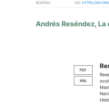
RESEÑAS
DOI:
HTTPS://DOI.ORG
Andrés Reséndez, La o
Re
PDF
Res
ocul
XML
Mas
Naci
Hist