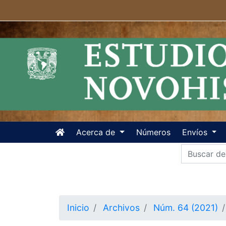
Ir al contenido principal
Ir al menú de navegación principal
Ir al pie de página del sitio
Acerca de
Números
Envíos
Inicio
Archivos
Núm. 64 (2021)